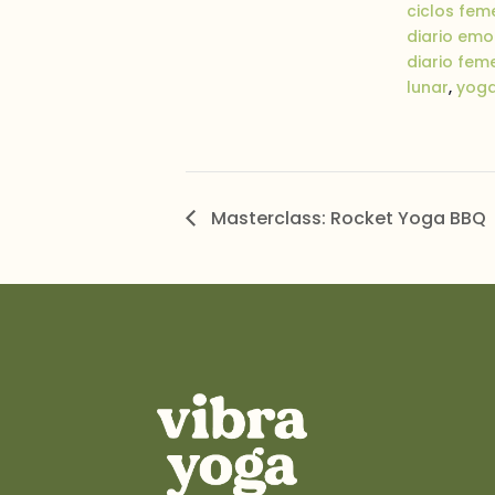
ciclos fem
diario emo
diario fem
lunar
,
yoga
Masterclass: Rocket Yoga BBQ