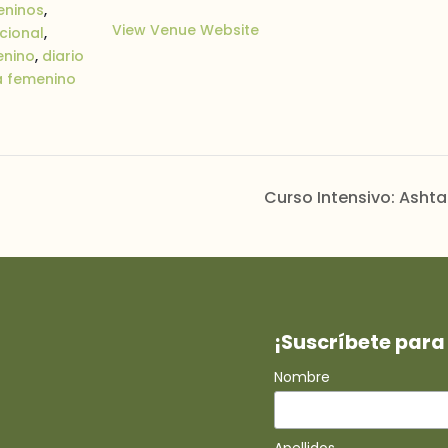
eninos
,
View Venue Website
cional
,
enino
,
diario
 femenino
Curso Intensivo: Ash
¡Suscríbete para 
Nombre