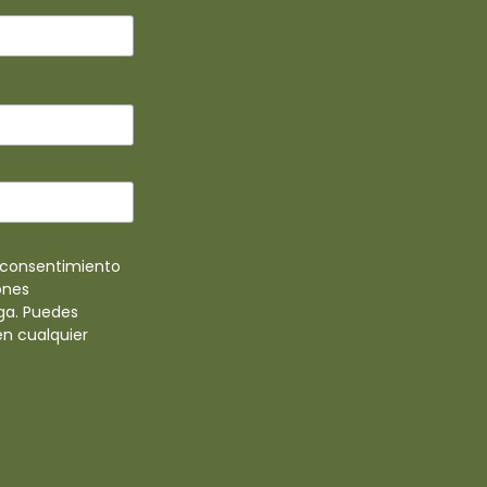
u consentimiento
ones
ga. Puedes
en cualquier