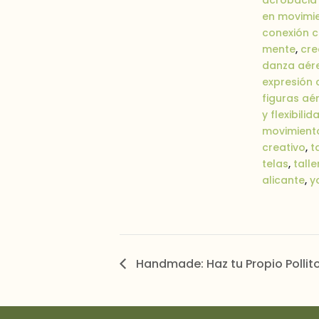
en movimi
conexión 
mente
,
cre
danza aér
expresión 
figuras aé
y flexibilid
movimiento
creativo
,
t
telas
,
talle
alicante
,
y
Handmade: Haz tu Propio Pollit