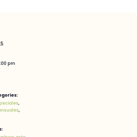
25
1:00 pm
egories:
peciales
,
ensuales
,
s:
 aérea
,
arte