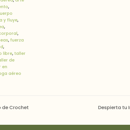
ento
,
cuerpo
a y fluye
,
ea
,
corporal
,
reas
,
fuerza
ad
,
 libre
,
taller
aller de
r en
oga aéreo
o de Crochet
Despierta tu 