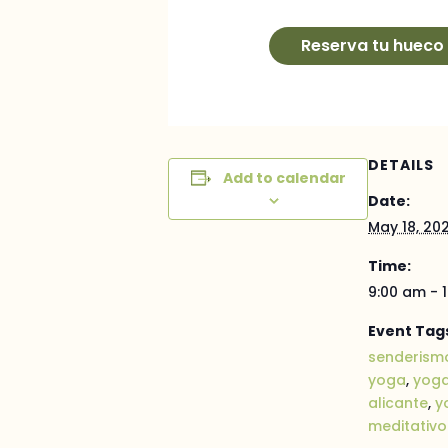
Reserva tu hueco
DETAILS
Add to calendar
Date:
May 18, 20
Time:
9:00 am - 
Event Tag
senderismo
yoga
,
yoga
alicante
,
y
meditativo