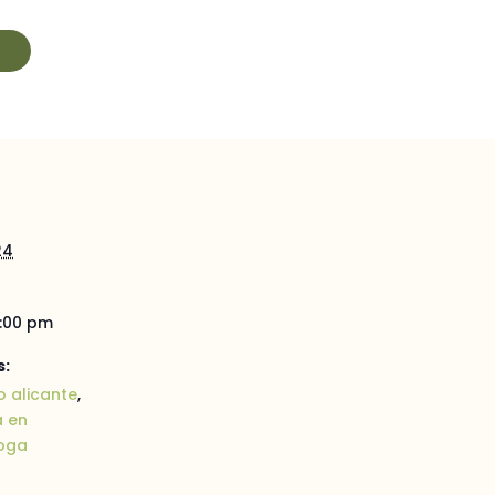
24
1:00 pm
s:
 alicante
,
 en
oga