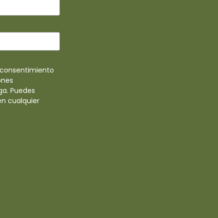
u consentimiento
ones
ga. Puedes
en cualquier