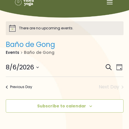
There are no upcoming events.
Baño de Gong
Events
Baño de Gong
Events
Ev
8/6/2026
Search
Day
Vi
Searc
Select
Na
and
date.
Next Day
Views
Previous Day
Naviga
Subscribe to calendar