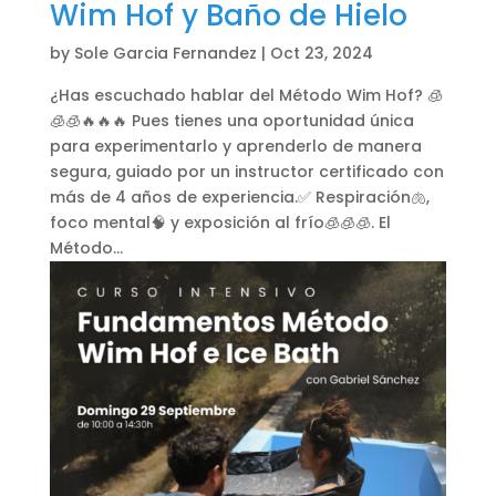
Wim Hof y Baño de Hielo
by
Sole Garcia Fernandez
|
Oct 23, 2024
¿Has escuchado hablar del Método Wim Hof? 🧊
🧊🧊🔥🔥🔥 Pues tienes una oportunidad única
para experimentarlo y aprenderlo de manera
segura, guiado por un instructor certificado con
más de 4 años de experiencia.✅️ Respiración🫁,
foco mental🧠 y exposición al frío🧊🧊🧊. El
Método...