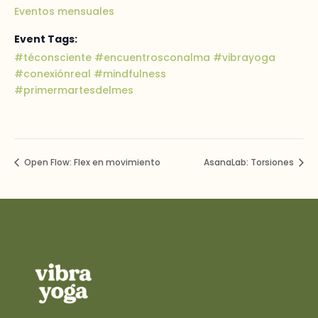
Eventos mensuales
Event Tags:
#téconsciente #encuentrosconalma #vibrayoga
#conexiónreal #mindfulness
#primermartesdelmes
Open Flow: Flex en movimiento
AsanaLab: Torsiones