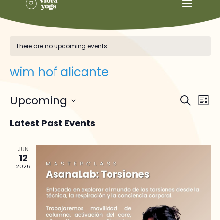
There are no upcoming events.
wim hof alicante
Events
Ev
Upcoming
Search
List
Vi
Searc
Select
Na
and
Latest Past Events
date.
Views
Naviga
JUN
12
2026