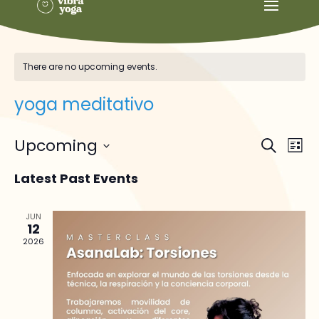
There are no upcoming events.
yoga meditativo
Events
Ev
Upcoming
Search
List
Vi
Searc
Select
Na
and
Latest Past Events
date.
Views
Naviga
JUN
12
2026