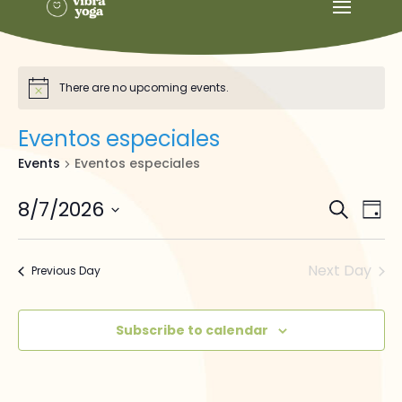
There are no upcoming events.
Eventos especiales
Events
Eventos especiales
Events
Ev
8/7/2026
Search
Day
Vi
Searc
Select
Na
and
date.
Next Day
Views
Previous Day
Naviga
Subscribe to calendar