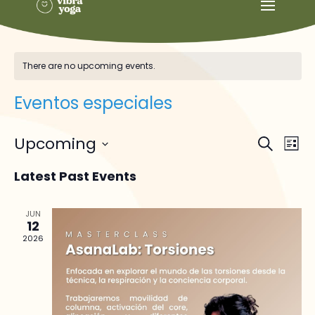
There are no upcoming events.
Eventos especiales
Events
Ev
Upcoming
Search
List
Vi
Searc
Select
Na
and
Latest Past Events
date.
Views
Naviga
JUN
12
2026