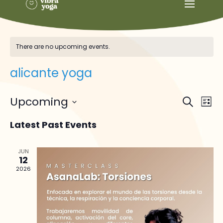
There are no upcoming events.
alicante yoga
Events
Ev
Upcoming
Search
List
Vi
Searc
Select
Na
and
Latest Past Events
date.
Views
Naviga
JUN
12
2026