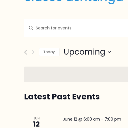
Events
Enter
Search
Keyword.
and
Search
Views
for
Upcoming
Navigation
Events
Today
by
Select
Keyword.
date.
Latest Past Events
JUN
June 12 @ 6:00 am
-
7:00 pm
12