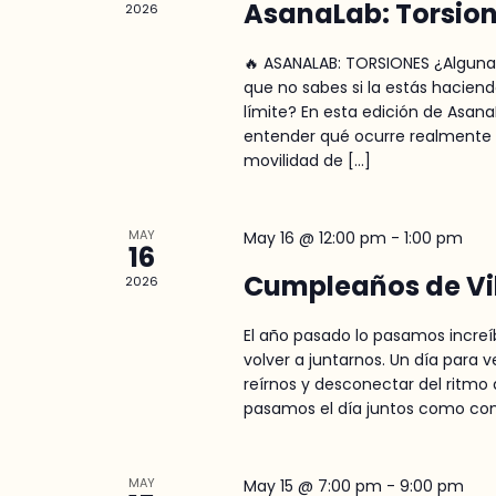
AsanaLab: Torsio
2026
🔥 ASANALAB: TORSIONES ¿Alguna 
que no sabes si la estás hacie
límite? En esta edición de Asan
entender qué ocurre realmente 
movilidad de […]
MAY
May 16 @ 12:00 pm
-
1:00 pm
16
Cumpleaños de Vi
2026
El año pasado lo pasamos increíb
volver a juntarnos. Un día para 
reírnos y desconectar del ritmo 
pasamos el día juntos como co
MAY
May 15 @ 7:00 pm
-
9:00 pm