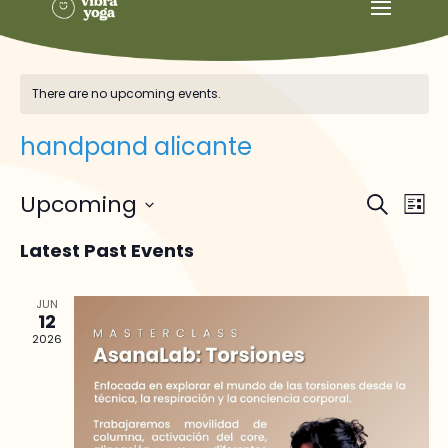
There are no upcoming events.
handpand alicante
Events
Ev
Upcoming
Search
List
Vi
Searc
Select
Na
and
Latest Past Events
date.
Views
Naviga
JUN
12
2026