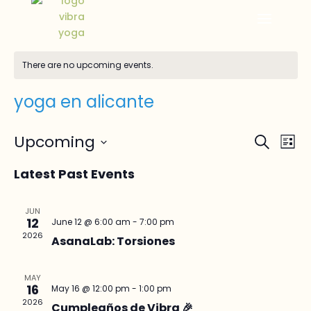
There are no upcoming events.
yoga en alicante
Events
Ev
Upcoming
Search
List
Vi
Searc
Select
Na
and
Latest Past Events
date.
Views
Naviga
JUN
12
June 12 @ 6:00 am
-
7:00 pm
2026
AsanaLab: Torsiones
MAY
16
May 16 @ 12:00 pm
-
1:00 pm
2026
Cumpleaños de Vibra 🎉