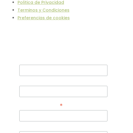
Politica de Privacidad
Terminos y Condiciones
Preferencias de cookies
¡Suscríbete para estar al dia!
Nombre
Apellidos
*
Correo electrónico
Teléfono