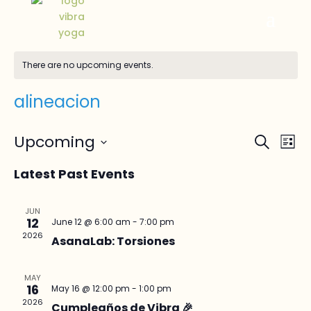
There are no upcoming events.
alineacion
Events
Ev
Upcoming
Search
List
Vi
Searc
Select
Na
and
Latest Past Events
date.
Views
Naviga
JUN
12
June 12 @ 6:00 am
-
7:00 pm
2026
AsanaLab: Torsiones
MAY
16
May 16 @ 12:00 pm
-
1:00 pm
2026
Cumpleaños de Vibra 🎉