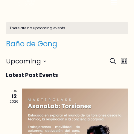
There are no upcoming events.
Baño de Gong
Events
Ev
Upcoming
Search
List
Vi
Searc
Select
Na
and
Latest Past Events
date.
Views
Naviga
JUN
12
2026